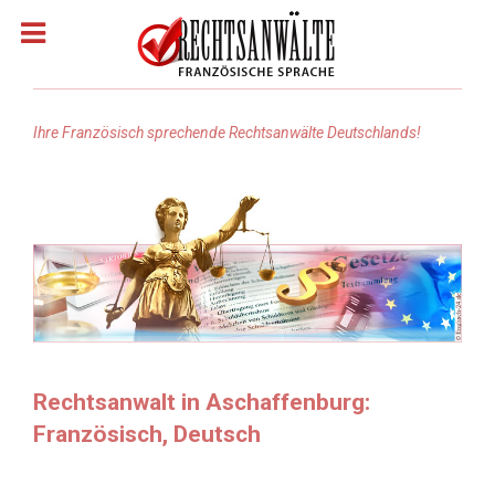
Ihre Französisch sprechende Rechtsanwälte Deutschlands!
Homepage
Rechtsanwälte: Französisch
Rechtsanwälte: Arabisch
Rechtsanwälte Russisch
Rechtsanwalt in Aschaffenburg:
Französisch, Deutsch
Rechtsanwälte: Türkisch