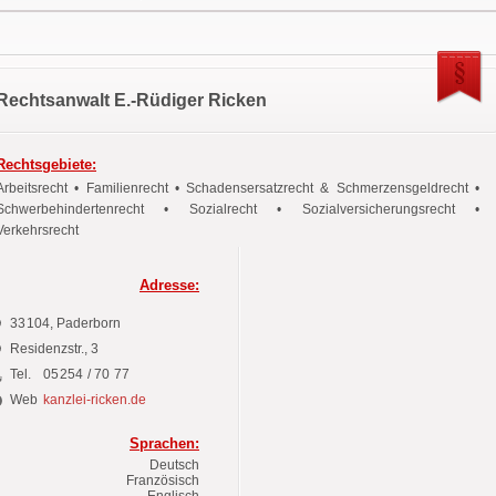
Rechtsanwalt E.-Rüdiger Ricken
Rechtsgebiete:
Arbeitsrecht • Familienrecht • Schadensersatzrecht & Schmerzensgeldrecht •
Schwerbehindertenrecht • Sozialrecht • Sozialversicherungsrecht •
Verkehrsrecht
Adresse:
33104
, Paderborn
Residenzstr.,
3
Tel.
05254 / 70 77
Web
kanzlei-ricken.de
Sprachen:
Deutsch
Französisch
Englisch