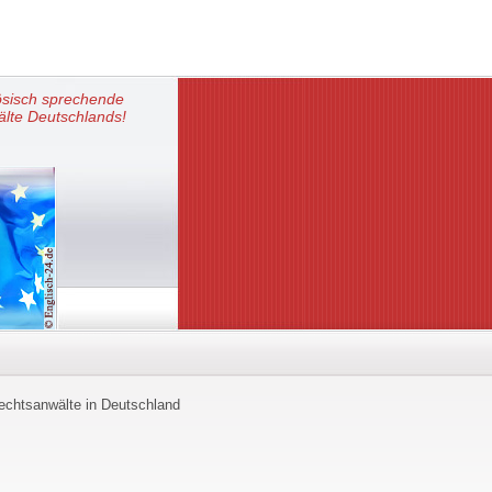
ösisch sprechende
lte Deutschlands!
echtsanwälte in Deutschland