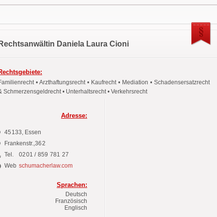
Rechtsanwältin Daniela Laura Cioni
Rechtsgebiete:
Familienrecht • Arzthaftungsrecht • Kaufrecht • Mediation • Schadensersatzrecht
& Schmerzensgeldrecht • Unterhaltsrecht • Verkehrsrecht
Adresse:
45133
, Essen
Frankenstr.,
362
Tel.
0201 / 859 781 27
Web
schumacherlaw.com
Sprachen:
Deutsch
Französisch
Englisch