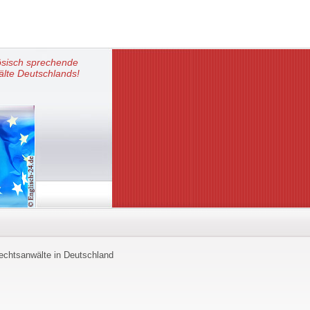
ösisch sprechende
lte Deutschlands!
echtsanwälte in Deutschland