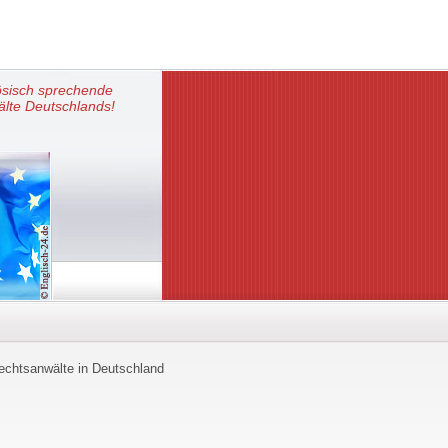
ösisch sprechende
lte Deutschlands!
echtsanwälte in Deutschland