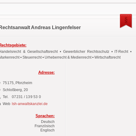
Rechtsanwalt Andreas Lingenfelser
Rechtsgebiete:
Handelsrecht & Gesellschaftsrecht • Gewerblicher Rechtsschutz • IT-Recht •
Markenrecht • Steuerrecht • Urheberrecht & Medienrecht • Wirtschaftsrecht
Adresse:
75175
, Pforzheim
Schloßberg,
20
Tel.
07231 / 139 53 0
Web
lsh-anwaltskanzlei.de
Sprachen:
Deutsch
Französisch
Englisch