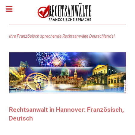
Ihre Französisch sprechende Rechtsanwälte Deutschlands!
Homepage
Rechtsanwälte: Französisch
Rechtsanwälte: Arabisch
Rechtsanwälte Russisch
Rechtsanwalt in Hannover: Französisch,
Deutsch
Rechtsanwälte: Türkisch