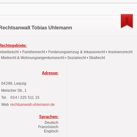
Rechtsanwalt Tobias Uhlemann
Rechtsgebiete:
Arbeitsrecht • Familienrecht • Forderungseinzug & Inkassorecht • Insolvenzrecht
• Mietrecht & Wohnungseigentumsrecht • Sozialrecht • Strafrecht
Adresse:
04299
, Leipzig
Melscher Str.,
1
Tel.
034 / 225 511 15
Web
rechtsanwalt-uhlemann.de
Sprachen:
Deutsch
Französisch
Englisch