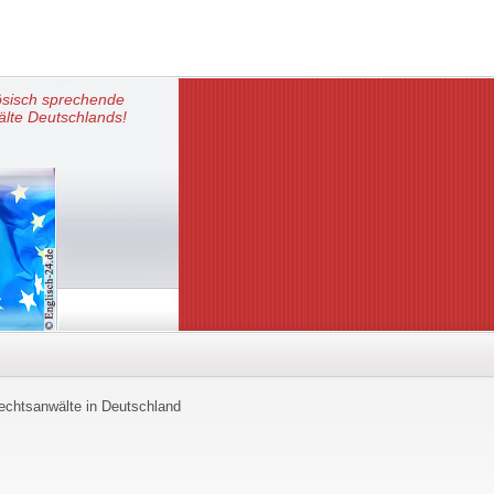
ösisch sprechende
lte Deutschlands!
echtsanwälte in Deutschland